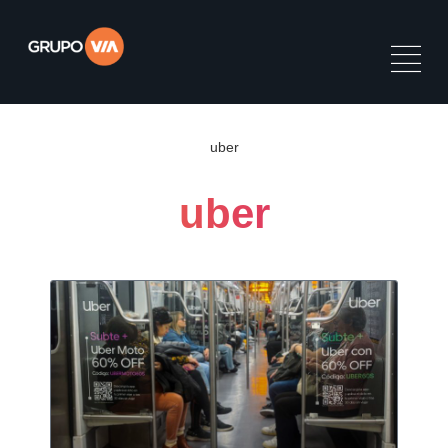
uber
uber