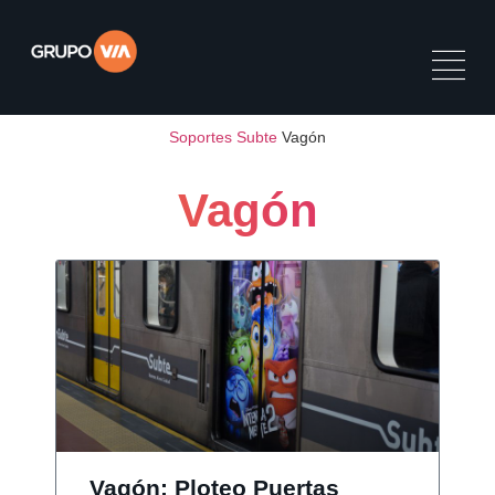
Soportes
Subte
Vagón
Vagón
Vagón: Ploteo Puertas