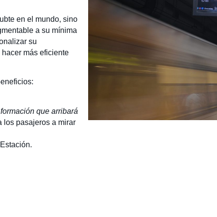
subte en el mundo, sino
egmentable a su mínima
onalizar su
 h
acer más eficiente
beneficios:
 formación que arribará
 a los pasajeros a mirar
 Estación.