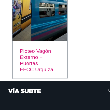
Ploteo Vagón
Externo +
Puertas
FFCC Urquiza