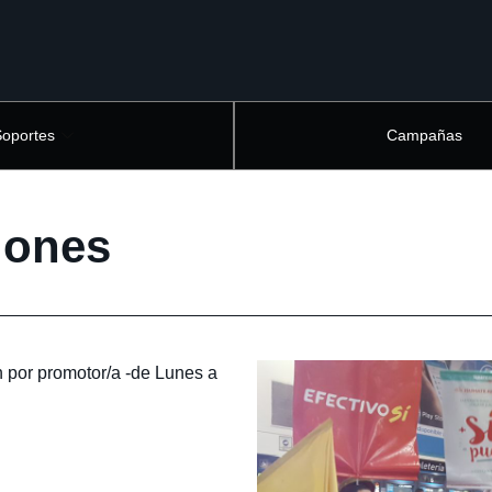
Soportes
Campañas
iones
n por promotor/a -de Lunes a