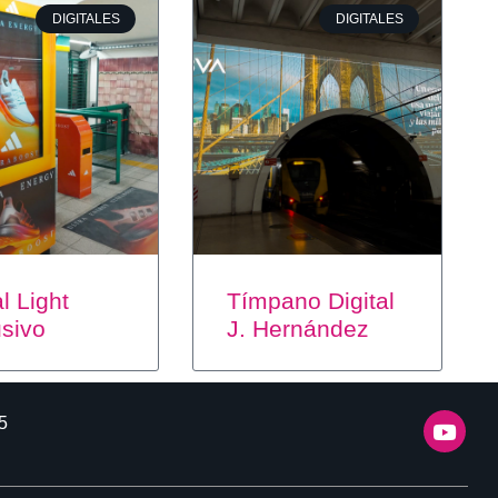
DIGITALES
DIGITALES
al Light
Tímpano Digital
usivo
J. Hernández
5