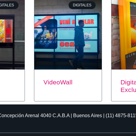
GITALES
DIGITALES
VideoWall
Digit
Excl
Concepción Arenal 4040
C.A.B.A | Buenos Aires | (11) 4875-811