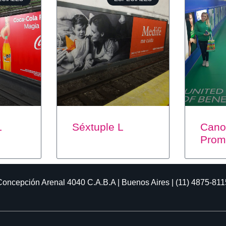
L
Séxtuple L
Cano
Prom
Concepción Arenal 4040
C.A.B.A | Buenos Aires | (11) 4875-811