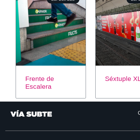
Frente de
Séxtuple X
Escalera