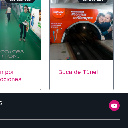
n por
Boca de Túnel
ociones
5