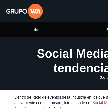
Inicio
Social Medi
tendencia
Socia
Dentro del ciclo de eventos de la industria en los qu
activamente como sponsors, fuimos parte del
Social M