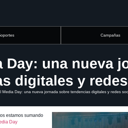
Soportes
Campañas
a Day: una nueva j
s digitales y redes
l Media Day: una nueva jornada sobre tendencias digitales y redes soc
e nos estamos sumando
edia Day