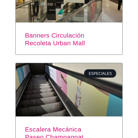
Banners Circulación
Recoleta Urban Mall
ESPECIALES
Escalera Mecánica
Paseo Champagnat