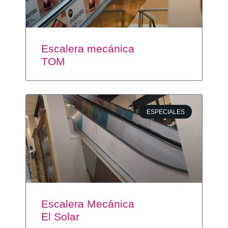
Escalera mecánica
TOM
ESPECIALES
Escalera Mecánica
El Solar