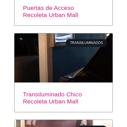
Puertas de Acceso
Recoleta Urban Mall
TRANSILUMINADOS
Transiluminado Chico
Recoleta Urban Mall