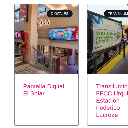
DIGITALES
TRANSILUM
Pantalla Digital
Transilumi
El Solar
FFCC Urqui
Estación
Federico
Lacroze