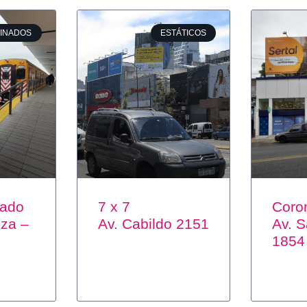
INADOS
ESTÁTICOS
nado
7 x 7
Coro
za –
Av. Cabildo 2151
Av. S
1854