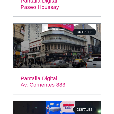
Pantalla Digital
Paseo Houssay
DIGITALES
Pantalla Digital
Av. Corrientes 883
DIGITALES