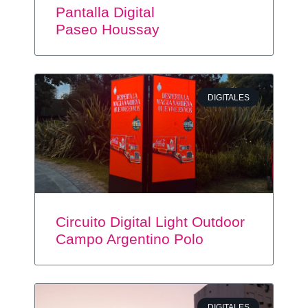
Pantalla Digital
Paseo Houssay
DIGITALES
Circuito Digital Light Outdoor
Campo Argentino Polo
DIGITALES