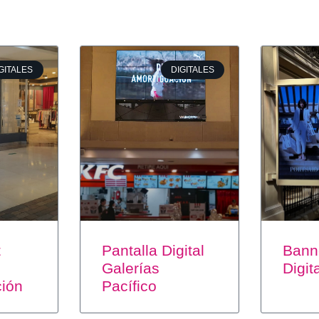
GITALES
DIGITALES
t
Pantalla Digital
Bann
Galerías
Digit
ción
Pacífico