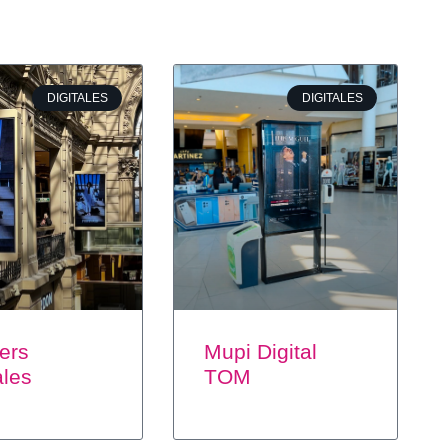
DIGITALES
DIGITALES
ers
Mupi Digital
ales
TOM