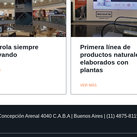
rola siempre
Primera línea de
vando
productos natural
elaborados con
plantas
S
VER MÁS
Concepción Arenal 4040
C.A.B.A | Buenos Aires | (11) 4875-811