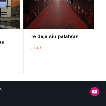
Te deja sin palabras
es
VER MÁS
5