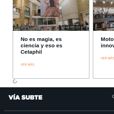
No es magia, es
Moto
ciencia y eso es
inno
Cetaphil
VER MÁ
VER MÁS