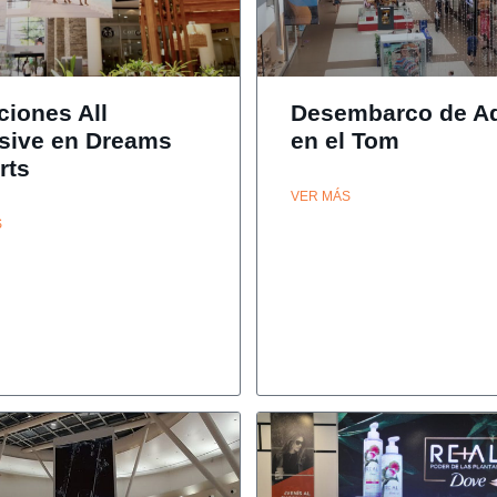
ciones All
Desembarco de A
usive en Dreams
en el Tom
rts
VER MÁS
S