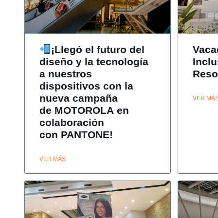
¡Llegó el futuro del
Vaca
diseño y la tecnología
Incl
a nuestros
Reso
dispositivos con la
nueva campaña
VER MÁ
de MOTOROLA en
colaboración
con PANTONE!
VER MÁS