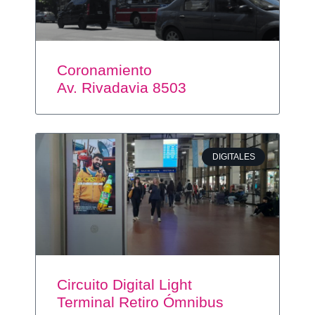
Coronamiento
Av. Rivadavia 8503
DIGITALES
Circuito Digital Light
Terminal Retiro Ómnibus