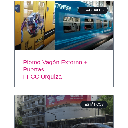
ESPECIALES
Ploteo Vagón Externo +
Puertas
FFCC Urquiza
ESTÁTICOS