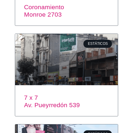
Coronamiento
Monroe 2703
ESTÁTICOS
7 x 7
Av. Pueyrredón 539