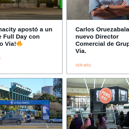
macity apostó a un
Carlos Oruezabal
e Full Day con
nuevo Director
o Via!
Comercial de Gru
Via.
S
VER MÁS