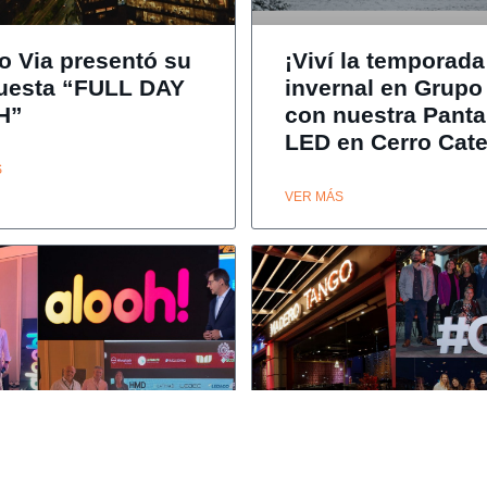
o Via presentó su
¡Viví la temporada
uesta “FULL DAY
invernal en Grupo
H”
con nuestra Panta
LED en Cerro Cate
S
VER MÁS