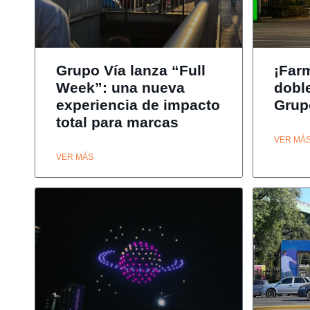
Grupo Vía lanza “Full
¡Far
Week”: una nueva
dobl
experiencia de impacto
Grup
total para marcas
VER MÁ
VER MÁS