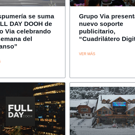
spumería se suma
Grupo Via present
ULL DAY DOOH de
nuevo soporte
o Via celebrando
publicitario,
semana del
“Cuadrilátero Digi
anso”
VER MÁS
S