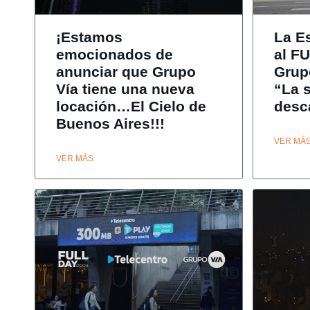
¡Estamos
La E
emocionados de
al F
anunciar que Grupo
Grup
Vía tiene una nueva
“La 
locación…El Cielo de
desc
Buenos Aires!!!
VER MÁ
VER MÁS