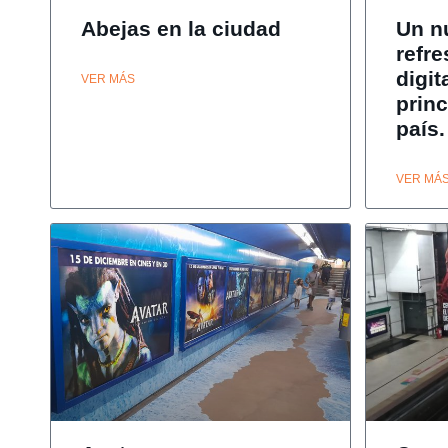
Abejas en la ciudad
Un n
refre
digit
VER MÁS
princ
país.
VER MÁ