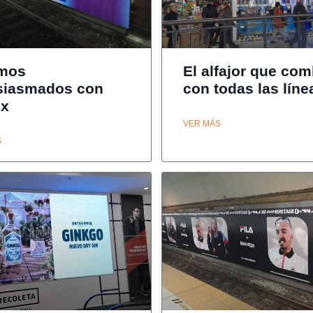
mos
El alfajor que co
siasmados con
con todas las líne
ix
VER MÁS
S