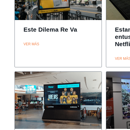
Este Dilema Re Va
Esta
entu
Netfl
VER MÁS
VER MÁ