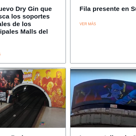
uevo Dry Gin que
Fila presente en S
sca los soportes
ales de los
VER MÁS
ipales Malls del
S